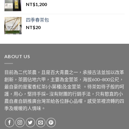
NT$
1,200
四季春茶包
NT$
20
ABOUT US
目前為二代茶農，且是百大青農之一，承接古法並加以改革
創新，茶園佔地六甲，主要為金萱茶，海拔600~800公尺，
最自豪的是蜜香紅茶(小葉種)及金萱茶 。待茶如待子般的呵
護，用心，堅持手採~ 沒有財團的行銷手法，只有憨直的小
農自產自銷推廣台灣茶給各位靜心品嚐，感受茶裡流轉的四
季及暖暖的人情味。