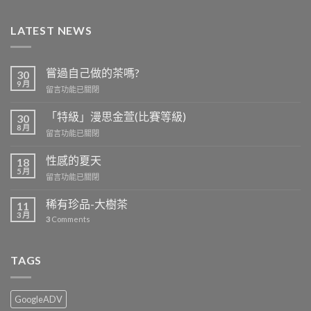
LATEST NEWS
嘗過自己做的茶嗎?
30
9 月
在
留言功能已關閉
〈嘗
過
「特級」漫思金萱(比賽等級)
30
自
8 月
在
留言功能已關閉
己
〈「特
做
級」
性感的夏天
的
18
漫
5 月
茶
在
留言功能已關閉
思
嗎?〉
〈性
金
中
感
稀有珍品-大樹茶
萱
11
的
3 月
(比
3
Comments
夏
賽
天〉
等
中
級)〉
TAGS
中
GoogleADV