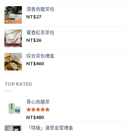
清香烏龍茶包
NT$
27
蜜香紅茶茶包
NT$
26
綜合茶包禮盒
NT$
460
TOP RATED
青心烏龍茶
評分
5.00
NT$
480
滿分 5
「特級」漫思金萱禮盒