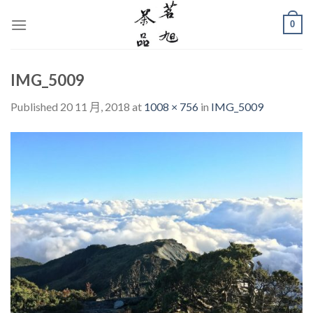
Skip
0
to
content
IMG_5009
Published
20 11 月, 2018
at
1008 × 756
in
IMG_5009