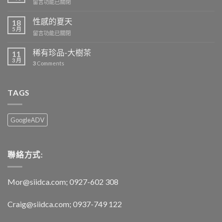
在
留言功能已關閉
己
〈「特
做
級」
性感的夏天
的
18
漫
5 月
茶
在
留言功能已關閉
思
嗎?〉
〈性
金
中
感
稀有珍品-大樹茶
萱
11
的
3 月
(比
3
Comments
夏
賽
天〉
等
中
級)〉
TAGS
中
GoogleADV
聯絡方式:
Mor@siidca.com; 0927-602 308
Craig@siidca.com; 0937-749 122