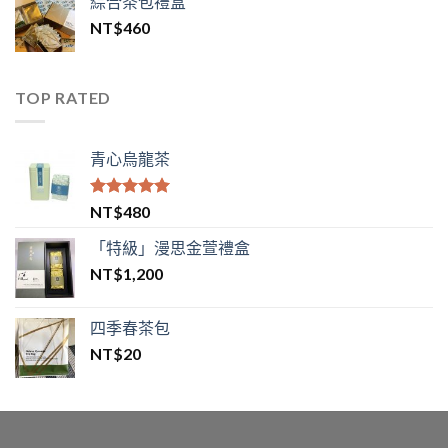
綜合茶包禮盒
NT$
460
TOP RATED
青心烏龍茶
評分
5.00
NT$
480
滿分 5
「特級」漫思金萱禮盒
NT$
1,200
四季春茶包
NT$
20