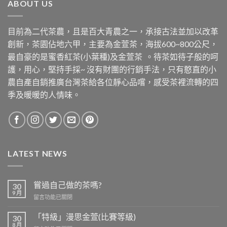
ABOUT US
目前為二代茶農，且是百大青農之一，承接古法並加以改革
創新，茶園佔地六甲，主要為金萱茶，海拔600~800公尺，
最自豪的是蜜香紅茶(小葉種)及金萱茶 。待茶如待子般的呵
護，用心，堅持手採~ 沒有財團的行銷手法，只有憨直的小
農自產自銷推廣台灣茶給各位靜心品嚐，感受茶裡流轉的四
季及暖暖的人情味。
LATEST NEWS
嘗過自己做的茶嗎?
30
9 月
在
留言功能已關閉
〈嘗
過
「特級」漫思金萱(比賽等級)
30
自
8 月