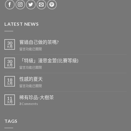
LATEST NEWS
嘗過自己做的茶嗎?
30
9 月
在
留言功能已關閉
〈嘗
過
「特級」漫思金萱(比賽等級)
30
自
8 月
在
留言功能已關閉
己
〈「特
做
級」
性感的夏天
的
18
漫
5 月
茶
在
留言功能已關閉
思
嗎?〉
〈性
金
中
感
稀有珍品-大樹茶
萱
11
的
3 月
(比
3
Comments
夏
賽
天〉
等
中
級)〉
TAGS
中