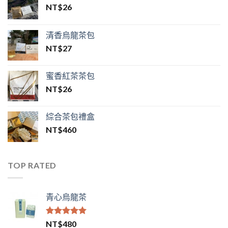
NT$
26
清香烏龍茶包
NT$
27
蜜香紅茶茶包
NT$
26
綜合茶包禮盒
NT$
460
TOP RATED
青心烏龍茶
評分
5.00
NT$
480