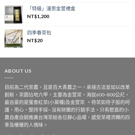
滿分 5
「特級」漫思金萱禮盒
NT$
1,200
四季春茶包
NT$
20
ABOUT US
目前為二代茶農，且是百大青農之一，承接古法並加以改革
創新，茶園佔地六甲，主要為金萱茶，海拔600~800公尺，
最自豪的是蜜香紅茶(小葉種)及金萱茶 。待茶如待子般的呵
護，用心，堅持手採~ 沒有財團的行銷手法，只有憨直的小
農自產自銷推廣台灣茶給各位靜心品嚐，感受茶裡流轉的四
季及暖暖的人情味。