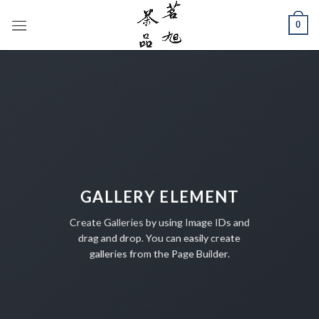
Skip
0
to
content
GALLERY ELEMENT
Create Galleries by using Image IDs and
drag and drop. You can easily create
galleries from the Page Builder.